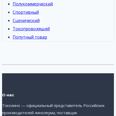
Полукоммерческий
Спортивный
Сценический
Токопроводящий
Попутный товар
О нас
Токолино — официальный представитель Российских
производителей линолеума, поставщик