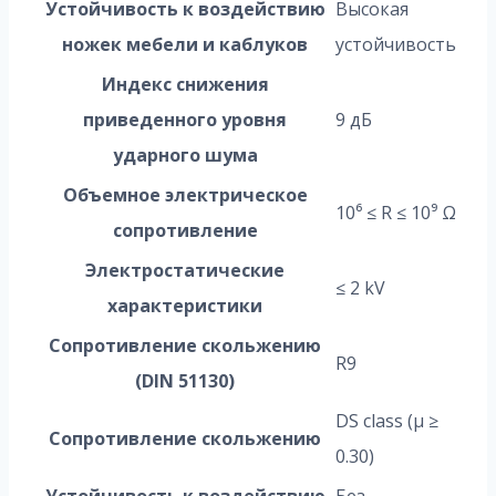
Устойчивость к воздействию
Высокая
ножек мебели и каблуков
устойчивость
Индекс снижения
приведенного уровня
9 дБ
ударного шума
Объемное электрическое
10⁶ ≤ R ≤ 10⁹ Ω
сопротивление
Электростатические
≤ 2 kV
характеристики
Сопротивление скольжению
R9
(DIN 51130)
DS class (µ ≥
Сопротивление скольжению
0.30)
Устойчивость к воздействию
Без